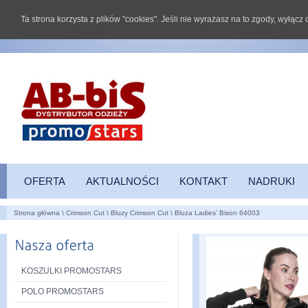
Ta strona korzysta z plików "cookies". Jeśli nie wyrażasz na to zgody, wyłąc
OFERTA
AKTUALNOŚCI
KONTAKT
NADRUKI
Strona główna
\
Crimson Cut
\
Bluzy Crimson Cut
\
Bluza Ladies’ Bison 64003
KOSZULKI PROMOSTARS
POLO PROMOSTARS