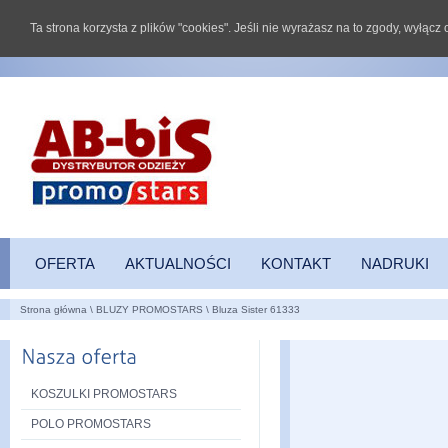
Ta strona korzysta z plików "cookies". Jeśli nie wyrażasz na to zgody, wyłąc
OFERTA
AKTUALNOŚCI
KONTAKT
NADRUKI
Strona główna
\
BLUZY PROMOSTARS
\
Bluza Sister 61333
KOSZULKI PROMOSTARS
POLO PROMOSTARS