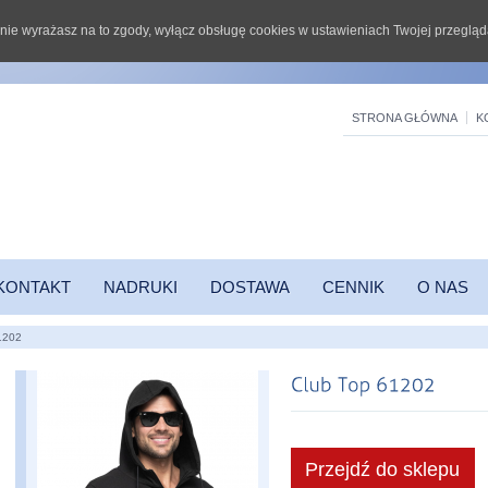
li nie wyrażasz na to zgody, wyłącz obsługę cookies w ustawieniach Twojej przegląd
STRONA GŁÓWNA
K
KONTAKT
NADRUKI
DOSTAWA
CENNIK
O NAS
1202
Przejdź do sklepu