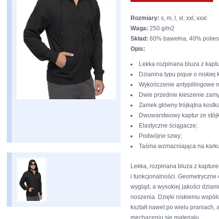
Rozmiary:
s, m, l, xl, xxl, xxxl
Waga:
250 g/m2
Skład:
60% bawełna, 40% polies
Opis:
Lekka rozpinana bluza z kapt
Dzianina typu pique o niskiej 
Wykończenie antypillingowe m
Dwie przednie kieszenie zam
Zamek główny trójkątna kostk
Dwuwarstwowy kaptur ze stójką
Elastyczne ściągacze;
Podwójne szwy;
Taśma wzmacniająca na karku
Lekka, rozpinana bluza z kaptur
i funkcjonalności. Geometryczne 
wygląd, a wysokiej jakości dzian
noszenia. Dzięki niskiemu współ
kształt nawet po wielu praniach,
mechaceniu się materiału.