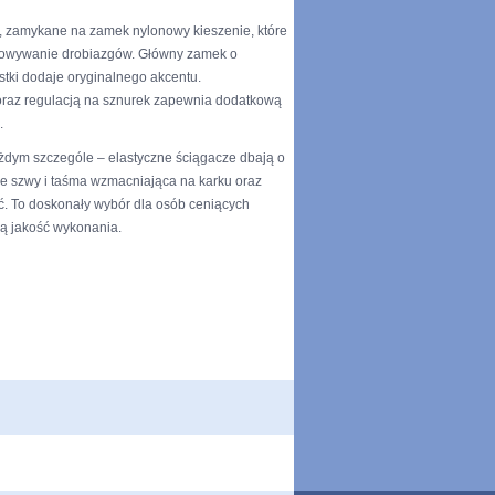
 zamykane na zamek nylonowy kieszenie, które
howywanie drobiazgów. Główny zamek o
kostki dodaje oryginalnego akcentu.
oraz regulacją na sznurek zapewnia dodatkową
.
żdym szczególe – elastyczne ściągacze dbają o
e szwy i taśma wzmacniająca na karku oraz
ć. To doskonały wybór dla osób ceniących
ą jakość wykonania.