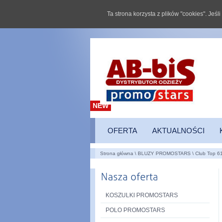
Ta strona korzysta z plików "cookies". Jeś
NEW
OFERTA
AKTUALNOŚCI
Strona główna
\
BLUZY PROMOSTARS
\
Club Top 6
KOSZULKI PROMOSTARS
POLO PROMOSTARS