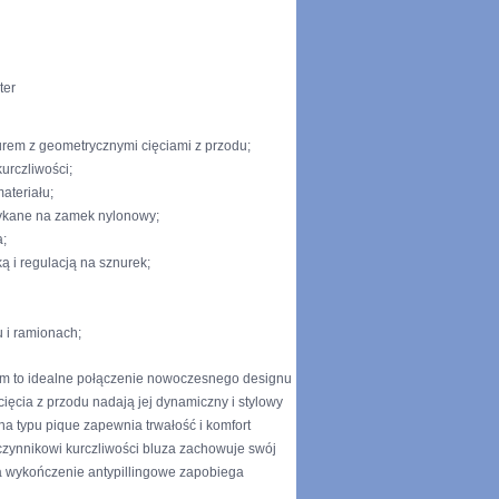
ter
urem z geometrycznymi cięciami z przodu;
kurczliwości;
ateriału;
ykane na zamek nylonowy;
a;
 i regulacją na sznurek;
 i ramionach;
em to idealne połączenie nowoczesnego designu
cięcia z przodu nadają jej dynamiczny i stylowy
ina typu pique zapewnia trwałość i komfort
czynnikowi kurczliwości bluza zachowuje swój
 a wykończenie antypillingowe zapobiega