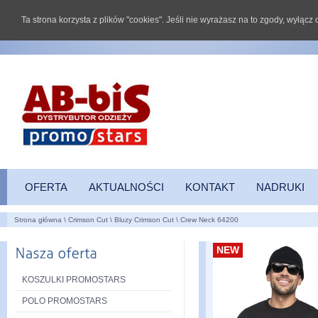
Ta strona korzysta z plików "cookies". Jeśli nie wyrażasz na to zgody, wyłąc
OFERTA
AKTUALNOŚCI
KONTAKT
NADRUKI
Strona główna
\
Crimson Cut
\
Bluzy Crimson Cut
\
Crew Neck 64200
NEW
KOSZULKI PROMOSTARS
POLO PROMOSTARS