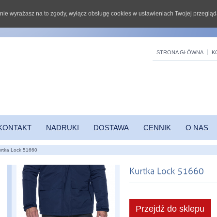
li nie wyrażasz na to zgody, wyłącz obsługę cookies w ustawieniach Twojej przegląd
STRONA GŁÓWNA
K
KONTAKT
NADRUKI
DOSTAWA
CENNIK
O NAS
rtka Lock 51660
Przejdź do sklepu