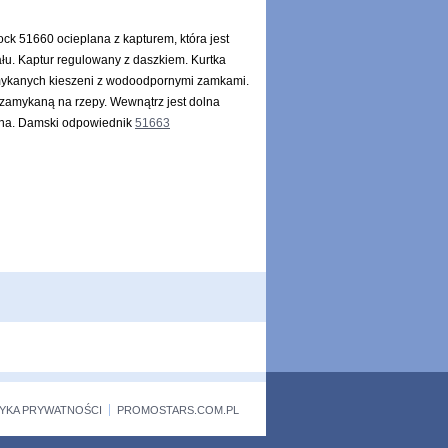
ck 51660 ocieplana z kapturem, która jest
u. Kaptur regulowany z daszkiem. Kurtka
mykanych kieszeni z wodoodpornymi zamkami.
 zamykaną na rzepy. Wewnątrz jest dolna
orna. Damski odpowiednik
51663
TYKA PRYWATNOŚCI
PROMOSTARS.COM.PL