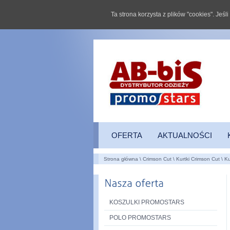
Ta strona korzysta z plików "cookies". Jeś
OFERTA
AKTUALNOŚCI
Strona główna
\
Crimson Cut
\
Kurtki Crimson Cut
\
Ku
KOSZULKI PROMOSTARS
POLO PROMOSTARS