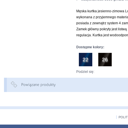
Męska kurtka jesienno-zimowa Lo
wykonana z przyjemnego materiał
posiada z zewnątrz system 4 za
Zamek główny pokryty jest listwą
regulacja. Kurtka jest wodoodp
Dostępne kolory:
22
26
Podziel się:
POLI