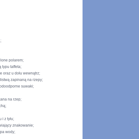
;
elone polarem;
typu taffeta;
e oraz u dołu wewnątrz;
listwą zapinaną na rzepy;
wodoodporne suwaki;
ana na rzep;
chą;
i z tyłu;
wiający znakowanie;
pa wody;