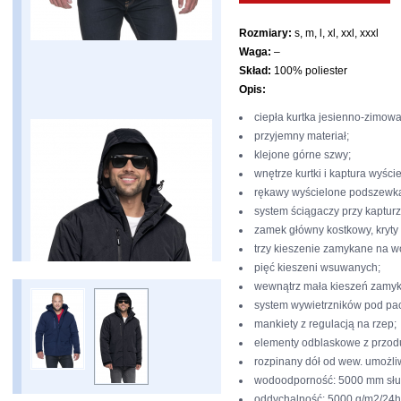
Rozmiary:
s, m, l, xl, xxl, xxxl
Waga:
–
Skład:
100% poliester
Opis:
ciepła kurtka jesienno-zimowa
przyjemny materiał;
klejone górne szwy;
wnętrze kurtki i kaptura wyści
rękawy wyścielone podszewką 
system ściągaczy przy kapturz
zamek główny kostkowy, kryty 
trzy kieszenie zamykane na 
pięć kieszeni wsuwanych;
wewnątrz mała kieszeń zamyk
system wywietrzników pod pa
mankiety z regulacją na rzep;
elementy odblaskowe z przodu 
rozpinany dół od wew. umożli
wodoodporność: 5000 mm słu
oddychalność: 5000 g/m2/24h