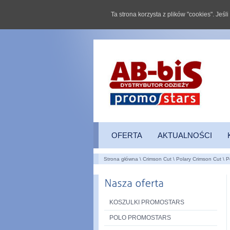
Ta strona korzysta z plików "cookies". Jeś
OFERTA
AKTUALNOŚCI
Strona główna
\
Crimson Cut
\
Polary Crimson Cut
\
P
KOSZULKI PROMOSTARS
POLO PROMOSTARS