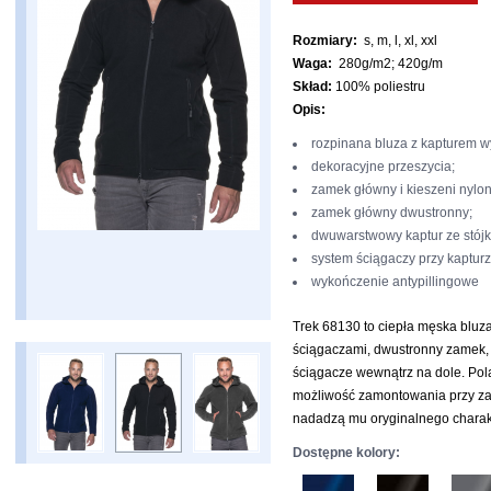
Rozmiary:
s, m, l, xl, xxl
Waga:
280g/m2; 420g/m
Skład:
100% poliestru
Opis:
rozpinana bluza z kapturem w
dekoracyjne przeszycia;
zamek główny i kieszeni nylo
zamek główny dwustronny;
dwuwarstwowy kaptur ze stójk
system ściągaczy przy kapturz
wykończenie antypillingowe
Trek 68130 to ciepła męska bluza
ściągaczami, dwustronny zamek,
ściągacze wewnątrz na dole. Polar
możliwość zamontowania przy 
nadadzą mu oryginalnego charak
Dostępne kolory: