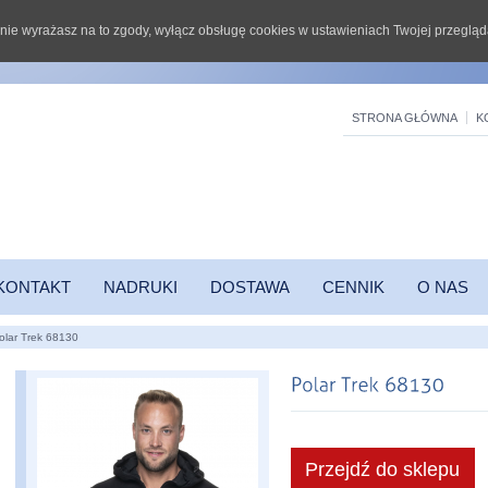
li nie wyrażasz na to zgody, wyłącz obsługę cookies w ustawieniach Twojej przegląd
STRONA GŁÓWNA
K
KONTAKT
NADRUKI
DOSTAWA
CENNIK
O NAS
olar Trek 68130
Przejdź do sklepu