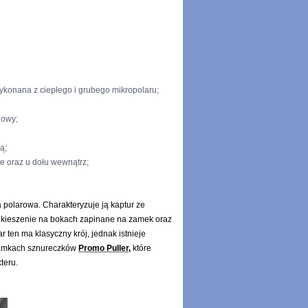
ykonana z ciepłego i grubego mikropolaru;
nowy;
ą;
e oraz u dołu wewnątrz;
 polarowa. Charakteryzuje ją kaptur ze
 kieszenie na bokach zapinane na zamek oraz
 ten ma klasyczny krój, jednak istnieje
zamkach sznureczków
Promo Puller
,
które
teru.