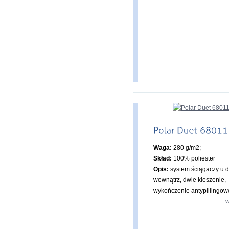
Waga:
280 g/m2;
Skład:
100% poliester
Opis:
system ściągaczy u d
wewnątrz, dwie kieszenie,
wykończenie antypillingow
w