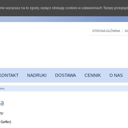
li nie wyrażasz na to zgody, wyłącz obsługę cookies w ustawieniach Twojej przegląd
STRONA GŁÓWNA
K
KONTAKT
NADRUKI
DOSTAWA
CENNIK
O NAS
ęska
my:
Geffer)