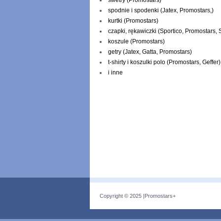
swetry (Promostars)
spodnie i spodenki (Jatex, Promostars,)
kurtki (Promostars)
czapki, rękawiczki (Sportico, Promostars, 
koszule (Promostars)
getry (Jatex, Gatta, Promostars)
t-shirty i koszulki polo (Promostars, Geffer)
i inne
Copyright © 2025 |
Promostars+