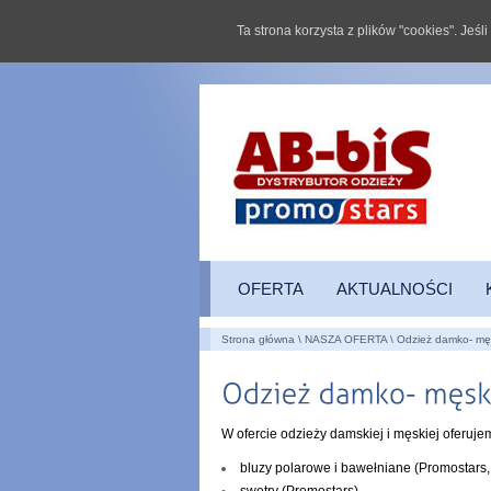
Ta strona korzysta z plików "cookies". Jeś
OFERTA
AKTUALNOŚCI
Strona główna
\
NASZA OFERTA
\ Odzież damko- m
W ofercie odzieży damskiej i męskiej oferuje
bluzy polarowe i bawełniane (Promostars, 