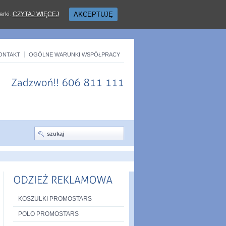
arki.
CZYTAJ WIĘCEJ
AKCEPTUJĘ
ONTAKT
OGÓLNE WARUNKI WSPÓŁPRACY
Zadzwoń!!
606
811
111
KOSZULKI PROMOSTARS
POLO PROMOSTARS