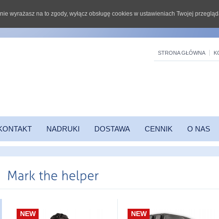
li nie wyrażasz na to zgody, wyłącz obsługę cookies w ustawieniach Twojej przegląd
STRONA GŁÓWNA
K
KONTAKT
NADRUKI
DOSTAWA
CENNIK
O NAS
NEW
NEW