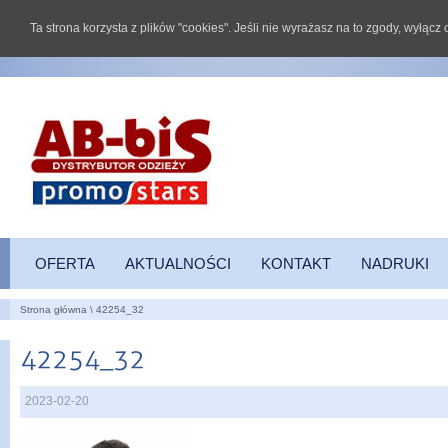
Ta strona korzysta z plików "cookies". Jeśli nie wyrażasz na to zgody, wyłąc
OFERTA
AKTUALNOŚCI
KONTAKT
NADRUKI
Strona główna
\ 42254_32
2023-02-20