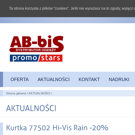
Ta strona korzysta z plików "cookies". Jeśli nie wyrażasz na to zgody, wyłąc
OFERTA
AKTUALNOŚCI
KONTAKT
NADRUKI
Strona główna
\
AKTUALNOŚCI
\