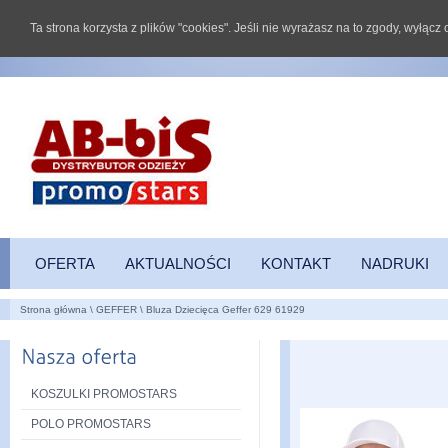
Ta strona korzysta z plików "cookies". Jeśli nie wyrażasz na to zgody, wyłąc
OFERTA
AKTUALNOŚCI
KONTAKT
NADRUKI
Strona główna
\
GEFFER
\
Bluza Dziecięca Geffer 629 61929
KOSZULKI PROMOSTARS
POLO PROMOSTARS