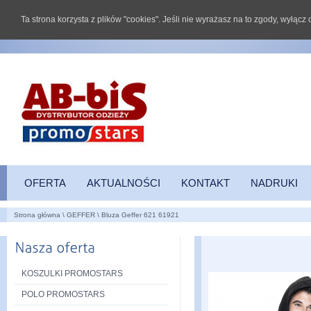
Ta strona korzysta z plików "cookies". Jeśli nie wyrażasz na to zgody, wyłąc
OFERTA
AKTUALNOŚCI
KONTAKT
NADRUKI
Strona główna
\
GEFFER
\
Bluza Geffer 621 61921
KOSZULKI PROMOSTARS
POLO PROMOSTARS