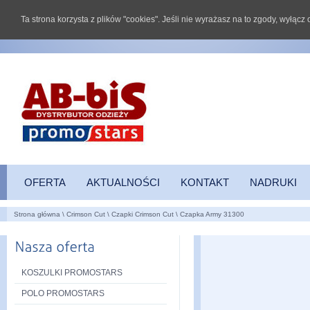
Ta strona korzysta z plików "cookies". Jeśli nie wyrażasz na to zgody, wyłąc
OFERTA
AKTUALNOŚCI
KONTAKT
NADRUKI
Strona główna
\
Crimson Cut
\
Czapki Crimson Cut
\
Czapka Army 31300
KOSZULKI PROMOSTARS
POLO PROMOSTARS