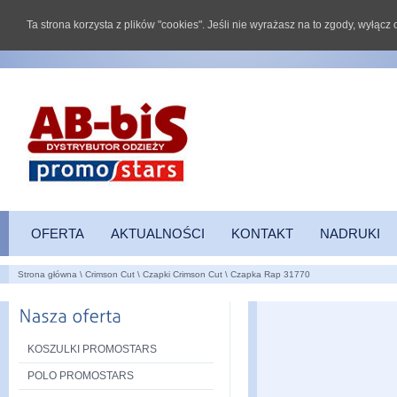
Ta strona korzysta z plików "cookies". Jeśli nie wyrażasz na to zgody, wyłąc
OFERTA
AKTUALNOŚCI
KONTAKT
NADRUKI
Strona główna
\
Crimson Cut
\
Czapki Crimson Cut
\
Czapka Rap 31770
KOSZULKI PROMOSTARS
POLO PROMOSTARS