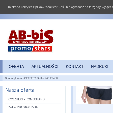
Ta strona korzysta z plików "cookies". Jeśli nie wyrażasz na to zgody, wyłąc
OFERTA
AKTUALNOŚCI
KONTAKT
NADRUKI
Strona główna
\
GEFFER
\
Geffer 245 29450
KOSZULKI PROMOSTARS
POLO PROMOSTARS