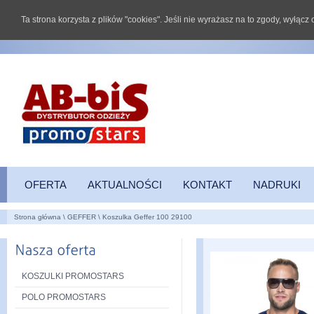
Ta strona korzysta z plików "cookies". Jeśli nie wyrażasz na to zgody, wyłąc
OFERTA
AKTUALNOŚCI
KONTAKT
NADRUKI
Strona główna
\
GEFFER
\
Koszulka Geffer 100 29100
KOSZULKI PROMOSTARS
POLO PROMOSTARS