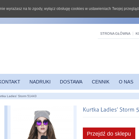
li nie wyrażasz na to zgody, wyłącz obsługę cookies w ustawieniach Twojej przegląd
STRONA GŁÓWNA
K
KONTAKT
NADRUKI
DOSTAWA
CENNIK
O NAS
rtka Ladies’ Storm 51443
Przejdź do sklepu