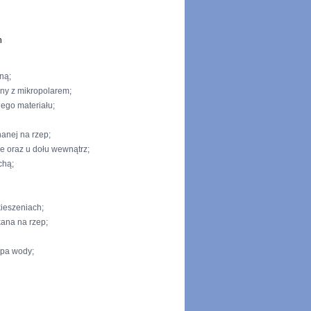
n
ną;
ony z mikropolarem;
go materiału;
anej na rzep;
e oraz u dołu wewnątrz;
chą;
ieszeniach;
ana na rzep;
pa wody;