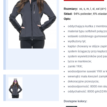
Rozmiary:
xs, s, m, l, xl, xxl (xl+)
Skład:
94% poliester; 6% elasta
Opis:
oddychająca kurtka z membra
materiał typu softshell połącz
wstawki ozdobnego gumowane
wydłużony tył;
kaptur chowany w stójce zapin
system ściągaczy przy kapturz
system wywietrzników pod pa
lycra w mankiecie;
zamki YKK;
wodoodporne suwaki YKK w k
wewnątrz mała kieszeń zamyk
dekoracyjne przeszycia;
wodoodporność: 8000 mm słu
oddychalność: 8000 g/m2/24h
Dostępne kolory: