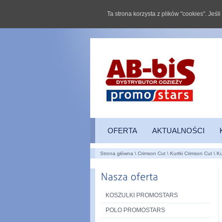
Ta strona korzysta z plików "cookies". Jeś
OFERTA
AKTUALNOŚCI
Strona główna
\
Crimson Cut
\
Kurtki Crimson Cut
\
Ku
KOSZULKI PROMOSTARS
POLO PROMOSTARS