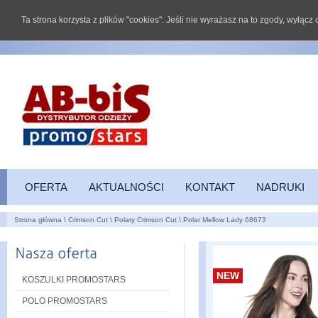
Ta strona korzysta z plików "cookies". Jeśli nie wyrażasz na to zgody, wyłąc
OFERTA
AKTUALNOŚCI
KONTAKT
NADRUKI
Strona główna
\
Crimson Cut
\
Polary Crimson Cut
\
Polar Mellow Lady 68673
NEW
KOSZULKI PROMOSTARS
POLO PROMOSTARS