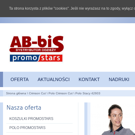
Ta strona korzysta z plików "cookies". Jeśli nie wyrażasz na to zgody, wyłąc
OFERTA
AKTUALNOŚCI
KONTAKT
NADRUKI
Strona główna
\
Crimson Cut
\
Polo Crimson Cut
\
Polo Stacy 42603
KOSZULKI PROMOSTARS
POLO PROMOSTARS