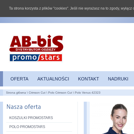
Ta strona korzysta z plików "cookies". Jeśli nie wyrażasz na to zgody, wyłąc
OFERTA
AKTUALNOŚCI
KONTAKT
NADRUKI
Strona główna
\
Crimson Cut
\
Polo Crimson Cut
\
Polo Venus 42323
KOSZULKI PROMOSTARS
POLO PROMOSTARS