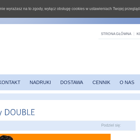
li nie wyrażasz na to zgody, wyłącz obsługę cookies w ustawieniach Twojej przegląd
STRONA GŁÓWNA
K
KONTAKT
NADRUKI
DOSTAWA
CENNIK
O NAS
Podziel się: