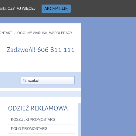
arki.
CZYTAJ WIĘCEJ
AKCEPTUJĘ
ONTAKT
OGÓLNE WARUNKI WSPÓŁPRACY
Zadzwoń!!
606
811
111
KOSZULKI PROMOSTARS
POLO PROMOSTARS